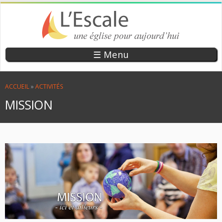
Aller
au
contenu
principal
EGLISE
UNE ÉGLISE
☰ Menu
POUR
EVANGÉLIQUE
AUJOURD’HUI
DE RÉVEIL
VOUS ÊTES ICI
ACCUEIL
»
ACTIVITÉS
L’ESCALE
MISSION