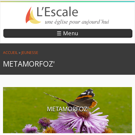
Aller
au
contenu
principal
EGLISE
UNE ÉGLISE
☰ Menu
POUR
EVANGÉLIQUE
AUJOURD’HUI
DE RÉVEIL
VOUS ÊTES ICI
ACCUEIL
»
JEUNESSE
L’ESCALE
METAMORFOZ'