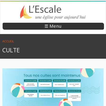
Aller
au
contenu
principal
EGLISE
UNE ÉGLISE
☰ Menu
POUR
EVANGÉLIQUE
AUJOURD’HUI
DE RÉVEIL
VOUS ÊTES ICI
ACCUEIL
L’ESCALE
CULTE