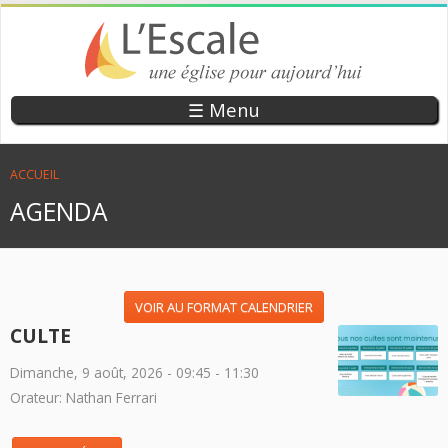
Aller
au
contenu
principal
EGLISE
UNE ÉGLISE
☰ Menu
POUR
EVANGÉLIQUE
AUJOURD’HUI
DE RÉVEIL
VOUS ÊTES ICI
ACCUEIL
L’ESCALE
AGENDA
VOIR AU FORMAT CALENDRIER
CULTE
Dimanche, 9 août, 2026 -
09:45
-
11:30
Orateur: Nathan Ferrari